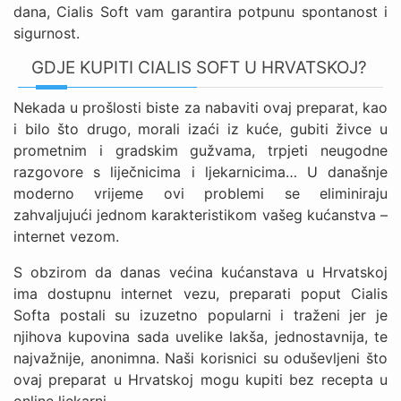
dana, Cialis Soft vam garantira potpunu spontanost i
sigurnost.
GDJE KUPITI CIALIS SOFT U HRVATSKOJ?
Nekada u prošlosti biste za nabaviti ovaj preparat, kao
i bilo što drugo, morali izaći iz kuće, gubiti živce u
prometnim i gradskim gužvama, trpjeti neugodne
razgovore s liječnicima i ljekarnicima… U današnje
moderno vrijeme ovi problemi se eliminiraju
zahvaljujući jednom karakteristikom vašeg kućanstva –
internet vezom.
S obzirom da danas većina kućanstava u Hrvatskoj
ima dostupnu internet vezu, preparati poput Cialis
Softa postali su izuzetno popularni i traženi jer je
njihova kupovina sada uvelike lakša, jednostavnija, te
najvažnije, anonimna. Naši korisnici su oduševljeni što
ovaj preparat u Hrvatskoj mogu kupiti bez recepta u