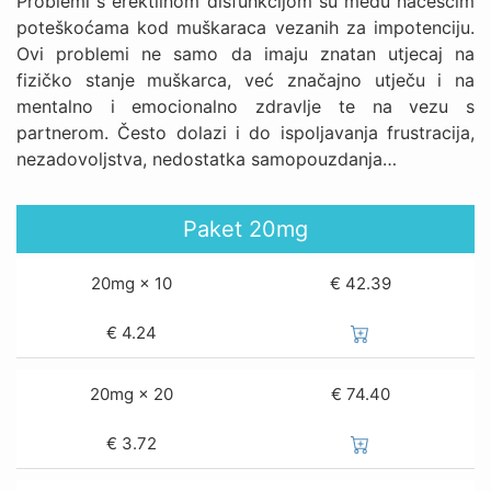
Problemi s erektilnom disfunkcijom su među načešćim
poteškoćama kod muškaraca vezanih za impotenciju.
Ovi problemi ne samo da imaju znatan utjecaj na
fizičko stanje muškarca, već značajno utječu i na
mentalno i emocionalno zdravlje te na vezu s
partnerom. Često dolazi i do ispoljavanja frustracija,
nezadovoljstva, nedostatka samopouzdanja…
Paket
20mg
20mg × 10
€ 42.39
€
4.24
20mg × 20
€ 74.40
€
3.72