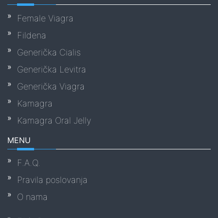
Female Viagra
Fildena
Generička Cialis
Generička Levitra
Generička Viagra
Kamagra
Kamagra Oral Jelly
MENU
F.A.Q.
Pravila poslovanja
O nama