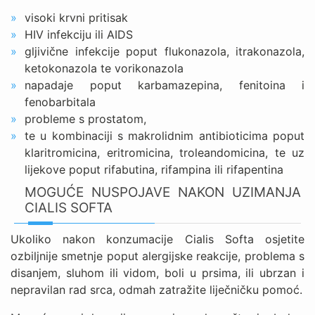
visoki krvni pritisak
HIV infekciju ili AIDS
gljivične infekcije poput flukonazola, itrakonazola,
ketokonazola te vorikonazola
napadaje poput karbamazepina, fenitoina i
fenobarbitala
probleme s prostatom,
te u kombinaciji s makrolidnim antibioticima poput
klaritromicina, eritromicina, troleandomicina, te uz
lijekove poput rifabutina, rifampina ili rifapentina
MOGUĆE NUSPOJAVE NAKON UZIMANJA
CIALIS SOFTA
Ukoliko nakon konzumacije Cialis Softa osjetite
ozbiljnije smetnje poput alergijske reakcije, problema s
disanjem, sluhom ili vidom, boli u prsima, ili ubrzan i
nepravilan rad srca, odmah zatražite liječničku pomoć.