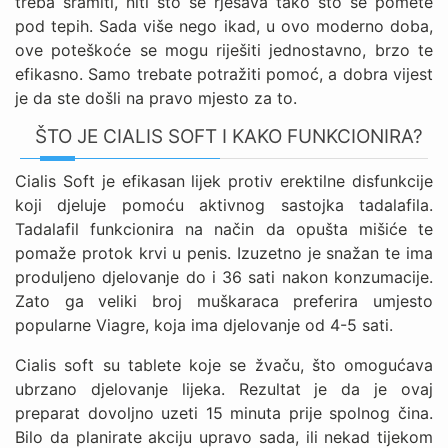
treba sramiti, niti što se rješava tako što se pomete
pod tepih. Sada više nego ikad, u ovo moderno doba,
ove poteškoće se mogu riješiti jednostavno, brzo te
efikasno. Samo trebate potražiti pomoć, a dobra vijest
je da ste došli na pravo mjesto za to.
ŠTO JE CIALIS SOFT I KAKO FUNKCIONIRA?
Cialis Soft je efikasan lijek protiv erektilne disfunkcije
koji djeluje pomoću aktivnog sastojka tadalafila.
Tadalafil funkcionira na način da opušta mišiće te
pomaže protok krvi u penis. Izuzetno je snažan te ima
produljeno djelovanje do i 36 sati nakon konzumacije.
Zato ga veliki broj muškaraca preferira umjesto
popularne Viagre, koja ima djelovanje od 4-5 sati.
Cialis soft su tablete koje se žvaču, što omogućava
ubrzano djelovanje lijeka. Rezultat je da je ovaj
preparat dovoljno uzeti 15 minuta prije spolnog čina.
Bilo da planirate akciju upravo sada, ili nekad tijekom