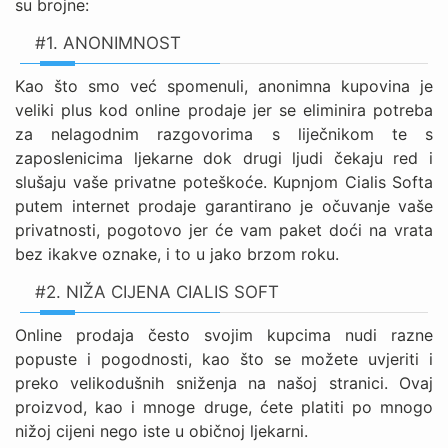
su brojne:
#1. ANONIMNOST
Kao što smo već spomenuli, anonimna kupovina je
veliki plus kod online prodaje jer se eliminira potreba
za nelagodnim razgovorima s liječnikom te s
zaposlenicima ljekarne dok drugi ljudi čekaju red i
slušaju vaše privatne poteškoće. Kupnjom Cialis Softa
putem internet prodaje garantirano je očuvanje vaše
privatnosti, pogotovo jer će vam paket doći na vrata
bez ikakve oznake, i to u jako brzom roku.
#2. NIŽA CIJENA CIALIS SOFT
Online prodaja često svojim kupcima nudi razne
popuste i pogodnosti, kao što se možete uvjeriti i
preko velikodušnih sniženja na našoj stranici. Ovaj
proizvod, kao i mnoge druge, ćete platiti po mnogo
nižoj cijeni nego iste u običnoj ljekarni.