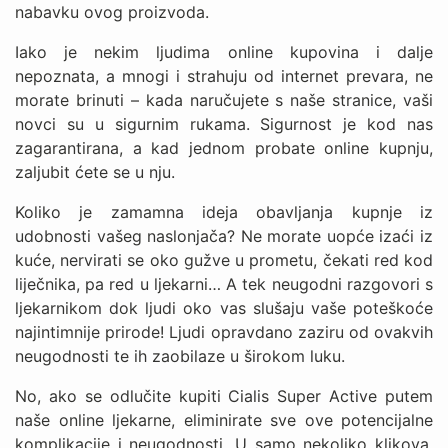
nabavku ovog proizvoda.
Iako je nekim ljudima online kupovina i dalje
nepoznata, a mnogi i strahuju od internet prevara, ne
morate brinuti – kada naručujete s naše stranice, vaši
novci su u sigurnim rukama. Sigurnost je kod nas
zagarantirana, a kad jednom probate online kupnju,
zaljubit ćete se u nju.
Koliko je zamamna ideja obavljanja kupnje iz
udobnosti vašeg naslonjača? Ne morate uopće izaći iz
kuće, nervirati se oko gužve u prometu, čekati red kod
liječnika, pa red u ljekarni… A tek neugodni razgovori s
ljekarnikom dok ljudi oko vas slušaju vaše poteškoće
najintimnije prirode! Ljudi opravdano zaziru od ovakvih
neugodnosti te ih zaobilaze u širokom luku.
No, ako se odlučite kupiti Cialis Super Active putem
naše online ljekarne, eliminirate sve ove potencijalne
komplikacije i neugodnosti. U samo nekoliko klikova,