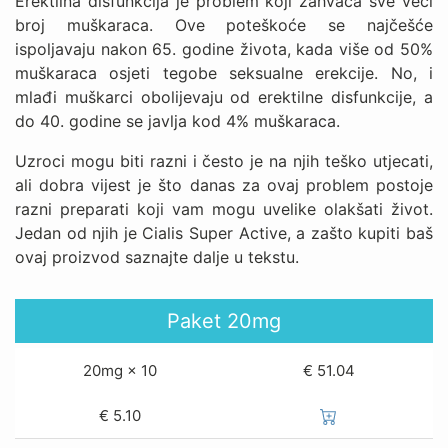
Erektilna disfunkcija je problem koji zahvaća sve veći
broj muškaraca. Ove poteškoće se najčešće
ispoljavaju nakon 65. godine života, kada više od 50%
muškaraca osjeti tegobe seksualne erekcije. No, i
mlađi muškarci obolijevaju od erektilne disfunkcije, a
do 40. godine se javlja kod 4% muškaraca.
Uzroci mogu biti razni i često je na njih teško utjecati,
ali dobra vijest je što danas za ovaj problem postoje
razni preparati koji vam mogu uvelike olakšati život.
Jedan od njih je Cialis Super Active, a zašto kupiti baš
ovaj proizvod saznajte dalje u tekstu.
Paket
20mg
20mg × 10
€ 51.04
€
5.10