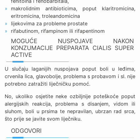
fenitoina i fenobarbitala,
makrolidnim antibioticima, poput klaritromicina,
eritromicina, troleandomicina
lijekovima za probleme prostate
rifabutinom, rifampinom ili rifapentinom
MOGUĆE NUSPOJAVE NAKON
KONZUMACIJE PREPARATA CIALIS SUPER
ACTIVE
U slučaju laganijih nuspojava poput boli u leđima,
crvenila lica, glavobolje, problema s probavom i sl. nije
potrebno zatražiti liječničku pomoć.
No, ukoliko osjetite neke ozbiljnije poteškoće poput
alergijskih reakcija, problema s disanjem, vidom ili
sluhom, boli u prsima te nepravilan, ubrzan rad srca,
što prije se javite svom liječniku.
ODGOVORI