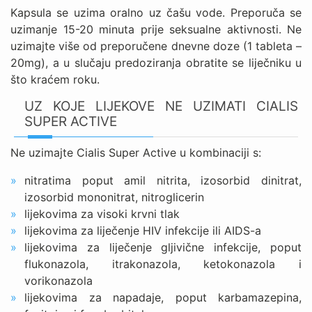
Kapsula se uzima oralno uz čašu vode. Preporuča se
uzimanje 15-20 minuta prije seksualne aktivnosti. Ne
uzimajte više od preporučene dnevne doze (1 tableta –
20mg), a u slučaju predoziranja obratite se liječniku u
što kraćem roku.
UZ KOJE LIJEKOVE NE UZIMATI CIALIS
SUPER ACTIVE
Ne uzimajte Cialis Super Active u kombinaciji s:
nitratima poput amil nitrita, izosorbid dinitrat,
izosorbid mononitrat, nitroglicerin
lijekovima za visoki krvni tlak
lijekovima za liječenje HIV infekcije ili AIDS-a
lijekovima za liječenje gljivične infekcije, poput
flukonazola, itrakonazola, ketokonazola i
vorikonazola
lijekovima za napadaje, poput karbamazepina,