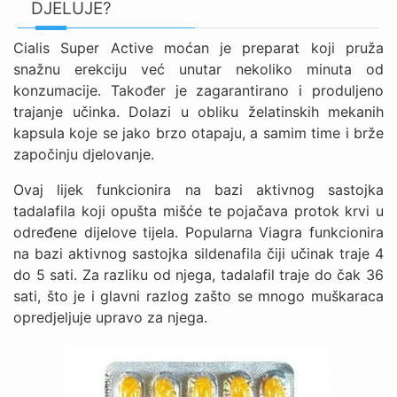
DJELUJE?
Cialis Super Active moćan je preparat koji pruža
snažnu erekciju već unutar nekoliko minuta od
konzumacije. Također je zagarantirano i produljeno
trajanje učinka. Dolazi u obliku želatinskih mekanih
kapsula koje se jako brzo otapaju, a samim time i brže
započinju djelovanje.
Ovaj lijek funkcionira na bazi aktivnog sastojka
tadalafila koji opušta mišće te pojačava protok krvi u
određene dijelove tijela. Popularna Viagra funkcionira
na bazi aktivnog sastojka sildenafila čiji učinak traje 4
do 5 sati. Za razliku od njega, tadalafil traje do čak 36
sati, što je i glavni razlog zašto se mnogo muškaraca
opredjeljuje upravo za njega.