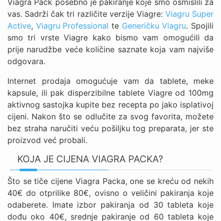
Viagra Pack posebno je pakiranje koje smo osmislili za
vas. Sadrži čak tri različite verzije Viagre:
Viagru Super
Active
,
Viagru Professional
te
Generičku Viagru
. Spojili
smo tri vrste Viagre kako bismo vam omogućili da
prije narudžbe veće količine saznate koja vam najviše
odgovara.
Internet prodaja omogućuje vam da tablete, meke
kapsule, ili pak disperzibilne tablete Viagre od 100mg
aktivnog sastojka kupite bez recepta po jako isplativoj
cijeni. Nakon što se odlučite za svog favorita, možete
bez straha naručiti veću pošiljku tog preparata, jer ste
proizvod već probali.
KOJA JE CIJENA VIAGRA PACKA?
Što se tiče cijene Viagra Packa, one se kreću od nekih
40€ do otprilike 80€, ovisno o veličini pakiranja koje
odaberete. Imate izbor pakiranja od 30 tableta koje
dođu oko 40€, srednje pakiranje od 60 tableta koje