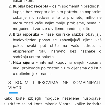
ljekarnikom.
Kupnja bez recepta
– osim spomenutih prednosti,
kupnja bez recepta eliminira potrebu za napornim
čekanjem u redovima te u prometu, nitko ne
mora znati vaše najintimnije probleme, nema ni
mogućnosti zaraze u vrijeme pandemije, itd.
Brza isporuka
– naše kurirske službe obavljaju
hvalevrijedan posao te zahvaljujući njima vaš
paket svaki put stiže na vašu adresu u
ekspresnom roku, naravno bez naznake o
sadržaju unutar paketa.
Niža cijena
– internet kupovina uvijek kupcima
nudi proizvode po znatno nižim cijenama od istih
u običnim ljekarnama.
S KOJIM LIJEKOVIMA NE KOMBINIRATI
VIAGRU
Kako biste izbjegli moguće neželjene nuspojave,
suzdržite se od konzumiranja Viagre ukoliko koristite