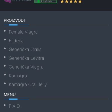
PROIZVODI
Female Viagra
Fildena
Generička Cialis
Generička Levitra
Generička Viagra
Kamagra
Kamagra Oral Jelly
MENU
F.A.Q.