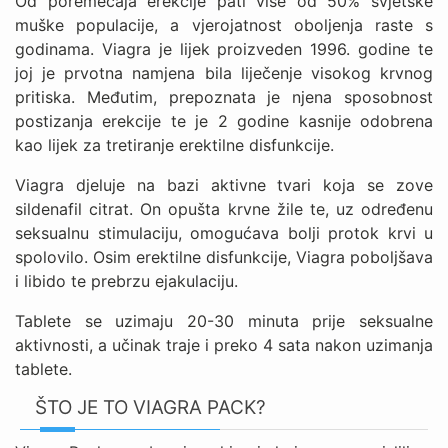
Od poremećaja erekcije pati više od 50% svjetske
muške populacije, a vjerojatnost oboljenja raste s
godinama. Viagra je lijek proizveden 1996. godine te
joj je prvotna namjena bila liječenje visokog krvnog
pritiska. Međutim, prepoznata je njena sposobnost
postizanja erekcije te je 2 godine kasnije odobrena
kao lijek za tretiranje erektilne disfunkcije.
Viagra djeluje na bazi aktivne tvari koja se zove
sildenafil citrat. On opušta krvne žile te, uz određenu
seksualnu stimulaciju, omogućava bolji protok krvi u
spolovilo. Osim erektilne disfunkcije, Viagra poboljšava
i libido te prebrzu ejakulaciju.
Tablete se uzimaju 20-30 minuta prije seksualne
aktivnosti, a učinak traje i preko 4 sata nakon uzimanja
tablete.
ŠTO JE TO VIAGRA PACK?