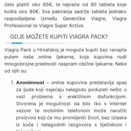
ćete platiti oko 65€, te najveće od 90 tableta koje
košta oko 80€. Sva pakiranja sadrže tablete jednako
raspodijeljene između Generičke Viagre, Viagre
Professional te Viagre Super Active.
GDJE MOŽETE KUPITI VIAGRA PACK?
Viagra Pack u Hrvatskoj je moguće kupiti bez recepta
putem naše online ljekarne, koja kupcima nudi
mnogobrojne prednosti naspram obične ljekarne. Neke
od njih su:
Anonimnost
– online kupovina predstavlja spas
za ljude koji osjećaju nelagodu poduzeti nešto u
vezi problema s erektilnom disfunkcijom.
Stvorena je mogućnost da bilo tko s internet
vezom te mobilnim telefonom može naručiti
proizvod koji će mu promijeniti život, bez izlaska
iz kuće i nelagodnih razgovora s liječnikom i