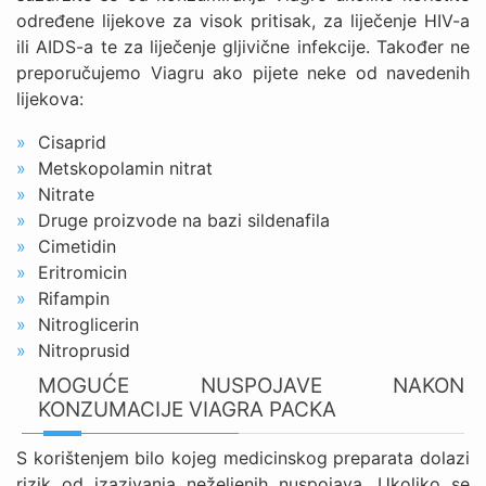
određene lijekove za visok pritisak, za liječenje HIV-a
ili AIDS-a te za liječenje gljivične infekcije. Također ne
preporučujemo Viagru ako pijete neke od navedenih
lijekova:
Cisaprid
Metskopolamin nitrat
Nitrate
Druge proizvode na bazi sildenafila
Cimetidin
Eritromicin
Rifampin
Nitroglicerin
Nitroprusid
MOGUĆE NUSPOJAVE NAKON
KONZUMACIJE VIAGRA PACKA
S korištenjem bilo kojeg medicinskog preparata dolazi
rizik od izazivanja neželjenih nuspojava. Ukoliko se