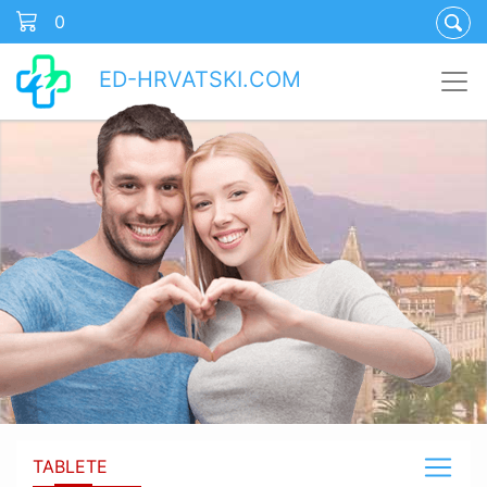
0
ED-HRVATSKI.COM
TABLETE