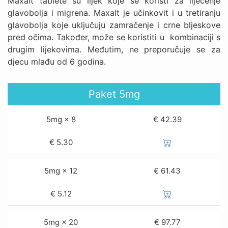
Maxalt tablete su lijek koje se koristi za liječenje
glavobolja i migrena. Maxalt je učinkovit i u tretiranju
glavobolja koje uključuju zamračenje i crne bljeskove
pred očima. Također, može se koristiti u kombinaciji s
drugim lijekovima. Međutim, ne preporučuje se za
djecu mlađu od 6 godina.
Paket
5mg
5mg × 8
€ 42.39
€
5.30
5mg × 12
€ 61.43
€
5.12
5mg × 20
€ 97.77