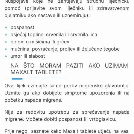
Nuspojave koje ne zahtijevaju stručnu liječničku
pomoć (prijavite svom liječniku ili zdravstvenom
djelatniku ako nastave ili uznemiruju):
pospanost
osjećaj topline, crvenila ili crvenila lica
bolovi u mišićima ili grčevi
mučnina, povraćanje, proljev ili želučane tegobe
umor ili slabost
NA ŠTO MORAM PAZITI AKO UZIMAM
MAXALT TABLETE?
Ovaj lijek uzimajte samo protiv migrenske glavobolje.
Uzmite ga ako dobijete simptome upozorenja ili na
početku napada migrene.
Nije za redovitu upotrebu za sprečavanje napada
migrene. Možete dobiti pospanost ili vrtoglavicu.
Prije nego saznate kako Maxalt tablete utječu na vas,