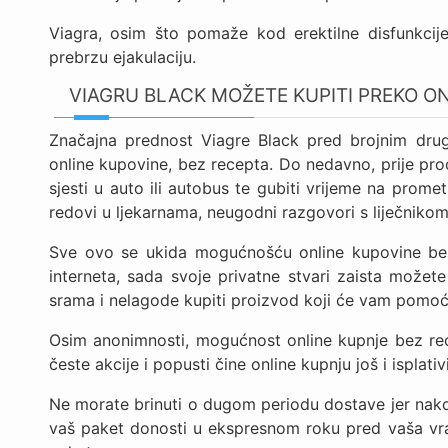
Viagra, osim što pomaže kod erektilne disfunkcije
prebrzu ejakulaciju.
VIAGRU BLACK MOŽETE KUPITI PREKO O
Značajna prednost Viagre Black pred brojnim drug
online kupovine, bez recepta. Do nedavno, prije procv
sjesti u auto ili autobus te gubiti vrijeme na prom
redovi u ljekarnama, neugodni razgovori s liječnikom
Sve ovo se ukida mogućnošću online kupovine bez 
interneta, sada svoje privatne stvari zaista možet
srama i nelagode kupiti proizvod koji će vam pomoć
Osim anonimnosti, mogućnost online kupnje bez rece
česte akcije i popusti čine online kupnju još i isplativ
Ne morate brinuti o dugom periodu dostave jer nako
vaš paket donosti u ekspresnom roku pred vaša vra