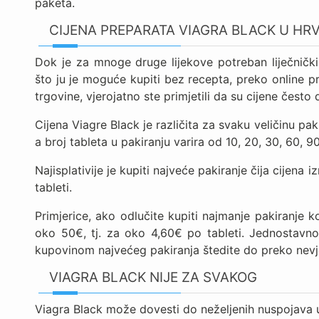
paketa.
CIJENA PREPARATA VIAGRA BLACK U HR
Dok je za mnoge druge lijekove potreban liječnički
što ju je moguće kupiti bez recepta, preko online p
trgovine, vjerojatno ste primjetili da su cijene često
Cijena Viagre Black je različita za svaku veličinu pa
a broj tableta u pakiranju varira od 10, 20, 30, 60, 9
Najisplativije je kupiti najveće pakiranje čija cijen
tableti.
Primjerice, ako odlučite kupiti najmanje pakiranje 
oko 50€, tj. za oko 4,60€ po tableti. Jednostav
kupovinom najvećeg pakiranja štedite do preko nevj
VIAGRA BLACK NIJE ZA SVAKOG
Viagra Black može dovesti do neželjenih nuspojava u