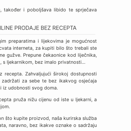
, također i poboljšava libido te sprječava
NLINE PRODAJE BEZ RECEPTA
im preparatima i lijekovima je mogućnost
ata interneta, za kupiti bilo što trebali ste
etne gužve. Prepune čekaonice kod liječnika,
, s ljekarnikom, bez imalo privatnosti…
recepta. Zahvaljujući širokoj dostupnosti
e zadržati za sebe te bez ikakvog osjećaja
i iz udobnosti svog doma.
pta pruža nižu cijenu od iste u ljekarni, a
ijom.
n što kupite proizvod, naša kurirska služba
ta, naravno, bez ikakve oznake o sadržaju