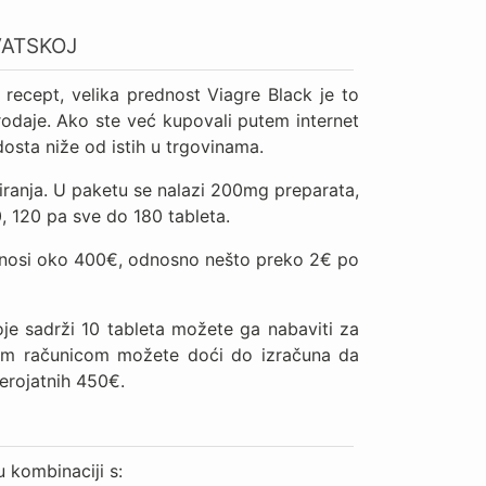
VATSKOJ
 recept, velika prednost Viagre Black je to
rodaje. Ako ste već kupovali putem internet
 dosta niže od istih u trgovinama.
kiranja. U paketu se nalazi 200mg preparata,
0, 120 pa sve do 180 tableta.
a iznosi oko 400€, odnosno nešto preko 2€ po
koje sadrži 10 tableta možete ga nabaviti za
nom računicom možete doći do izračuna da
erojatnih 450€.
 kombinaciji s: