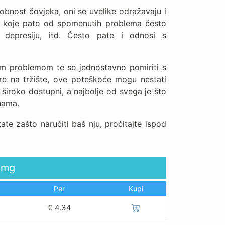
sobnost čovjeka, oni se uvelike odražavaju i
e koje pate od spomenutih problema često
, depresiju, itd. Često pate i odnosi s
vim problemom te se jednostavno pomiriti s
gre na tržište, ove poteškoće mogu nestati
 široko dostupni, a najbolje od svega je što
nama.
te zašto naručiti baš nju, pročitajte ispod
0mg
Per
Kupi
€
4.34