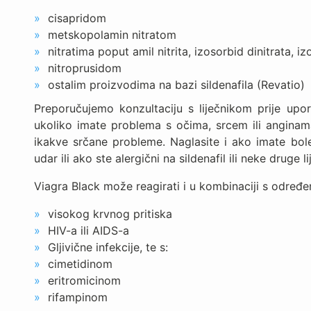
cisapridom
metskopolamin nitratom
nitratima poput amil nitrita, izosorbid dinitrata, i
nitroprusidom
ostalim proizvodima na bazi sildenafila (Revatio)
Preporučujemo konzultaciju s liječnikom prije up
ukoliko imate problema s očima, srcem ili anginama, 
ikakve srčane probleme. Naglasite i ako imate bole
udar ili ako ste alergični na sildenafil ili neke druge 
Viagra Black može reagirati i u kombinaciji s određen
visokog krvnog pritiska
HIV-a ili AIDS-a
Gljivične infekcije, te s:
cimetidinom
eritromicinom
rifampinom