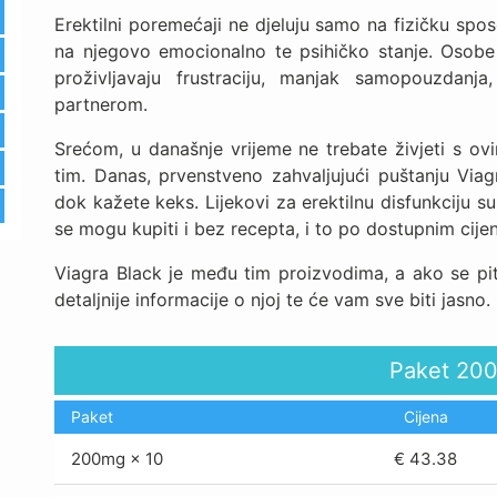
Erektilni poremećaji ne djeluju samo na fizičku spo
na njegovo emocionalno te psihičko stanje. Osob
proživljavaju frustraciju, manjak samopouzdanja
partnerom.
Srećom, u današnje vrijeme ne trebate živjeti s o
tim. Danas, prvenstveno zahvaljujući puštanju Via
dok kažete keks. Lijekovi za erektilnu disfunkciju su
se mogu kupiti i bez recepta, i to po dostupnim cije
Viagra Black je među tim proizvodima, a ako se pita
detaljnije informacije o njoj te će vam sve biti jasno.
Paket
20
Paket
Cijena
200mg × 10
€ 43.38