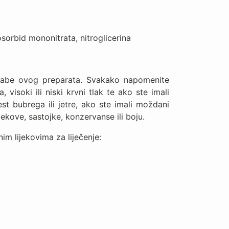
zosorbid mononitrata, nitroglicerina
orabe ovog preparata. Svakako napomenite
visoki ili niski krvni tlak te ako ste imali
st bubrega ili jetre, ako ste imali moždani
lijekove, sastojke, konzervanse ili boju.
im lijekovima za liječenje: