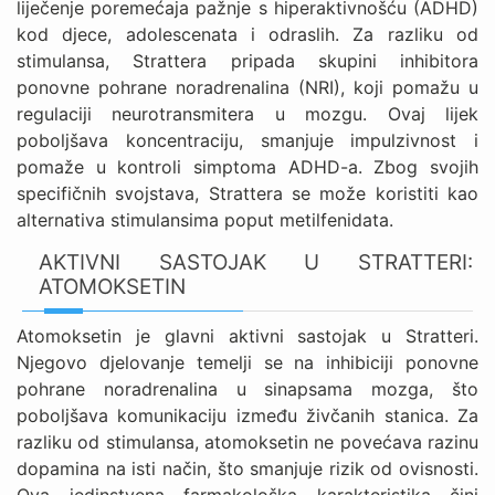
liječenje poremećaja pažnje s hiperaktivnošću (ADHD)
kod djece, adolescenata i odraslih. Za razliku od
stimulansa, Strattera pripada skupini inhibitora
ponovne pohrane noradrenalina (NRI), koji pomažu u
regulaciji neurotransmitera u mozgu. Ovaj lijek
poboljšava koncentraciju, smanjuje impulzivnost i
pomaže u kontroli simptoma ADHD-a. Zbog svojih
specifičnih svojstava, Strattera se može koristiti kao
alternativa stimulansima poput metilfenidata.
AKTIVNI SASTOJAK U STRATTERI:
ATOMOKSETIN
Atomoksetin je glavni aktivni sastojak u Stratteri.
Njegovo djelovanje temelji se na inhibiciji ponovne
pohrane noradrenalina u sinapsama mozga, što
poboljšava komunikaciju između živčanih stanica. Za
razliku od stimulansa, atomoksetin ne povećava razinu
dopamina na isti način, što smanjuje rizik od ovisnosti.