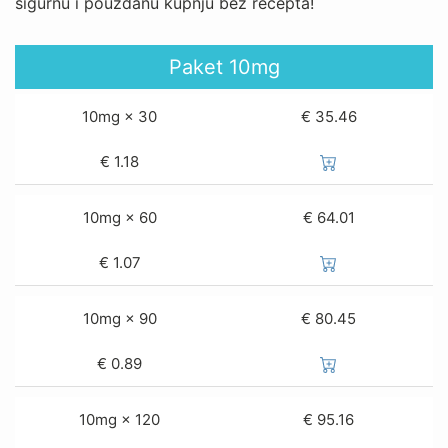
sigurnu i pouzdanu kupnju bez recepta!
Paket
10mg
10mg × 30
€ 35.46
€
1.18
10mg × 60
€ 64.01
€
1.07
10mg × 90
€ 80.45
€
0.89
10mg × 120
€ 95.16