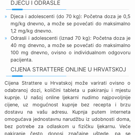
DJECU I ODRASLE
Djeca i adolescenti (do 70 kg): Početna doza je 0,5
mg/kg dnevno, a može se povećati do maksimalno
1,2 mg/kg dnevno.
Odrasli i adolescenti (iznad 70 kg): Početna doza je
40 mg dnevno, a može se povećati do maksimalno
100 mg dnevno, ovisno o individualnom odgovoru
pacijenta.
CIJENA STRATTERE ONLINE U HRVATSKOJ
Cijena Strattere u Hrvatskoj može varirati ovisno o
odabranoj dozi, količini tableta u pakiranju i mjestu
kupnje. U našoj online ljekarni nudimo najpovoljnije
cijene, uz mogućnost kupnje bez recepta i brzu
dostavu na vašu adresu. Kupnja putem interneta
omogućava jednostavnu narudžbu iz udobnosti doma,
bez potrebe za odlaskom u fizičku ljekarnu. Veće
pakiranje često donosi značajne uštede, pa se