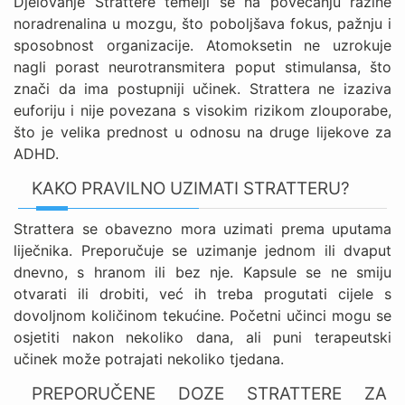
Djelovanje Strattere temelji se na povećanju razine
noradrenalina u mozgu, što poboljšava fokus, pažnju i
sposobnost organizacije. Atomoksetin ne uzrokuje
nagli porast neurotransmitera poput stimulansa, što
znači da ima postupniji učinek. Strattera ne izaziva
euforiju i nije povezana s visokim rizikom zlouporabe,
što je velika prednost u odnosu na druge lijekove za
ADHD.
KAKO PRAVILNO UZIMATI STRATTERU?
Strattera se obavezno mora uzimati prema uputama
liječnika. Preporučuje se uzimanje jednom ili dvaput
dnevno, s hranom ili bez nje. Kapsule se ne smiju
otvarati ili drobiti, već ih treba progutati cijele s
dovoljnom količinom tekućine. Početni učinci mogu se
osjetiti nakon nekoliko dana, ali puni terapeutski
učinek može potrajati nekoliko tjedana.
PREPORUČENE DOZE STRATTERE ZA