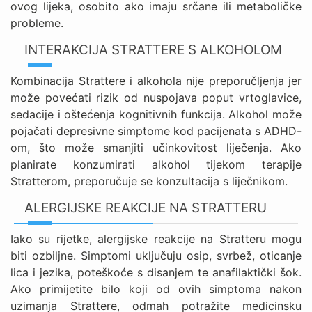
ovog lijeka, osobito ako imaju srčane ili metaboličke
probleme.
INTERAKCIJA STRATTERE S ALKOHOLOM
Kombinacija Strattere i alkohola nije preporučljenja jer
može povećati rizik od nuspojava poput vrtoglavice,
sedacije i oštećenja kognitivnih funkcija. Alkohol može
pojačati depresivne simptome kod pacijenata s ADHD-
om, što može smanjiti učinkovitost liječenja. Ako
planirate konzumirati alkohol tijekom terapije
Stratterom, preporučuje se konzultacija s liječnikom.
ALERGIJSKE REAKCIJE NA STRATTERU
Iako su rijetke, alergijske reakcije na Stratteru mogu
biti ozbiljne. Simptomi uključuju osip, svrbež, oticanje
lica i jezika, poteškoće s disanjem te anafilaktički šok.
Ako primijetite bilo koji od ovih simptoma nakon
uzimanja Strattere, odmah potražite medicinsku