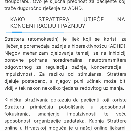
zlouporabu. Ovo je ključna prednost za pacijente koji
traže dugoročno rješenje za ADHD.
KAKO STRATTERA UTJEČE NA
KONCENTRACIJU I PAŽNJU?
Strattera (atomoksetin) je lijek koji se koristi za
liječenje poremećaja pažnje s hiperaktivnošću (ADHD).
Njegov mehanizam djelovanja temelji se na inhibiciji
ponovne pohrane noradrenalina, neurotransmitera
odgovornog za regulaciju pažnje, koncentracije i
impulzivnosti. Za razliku od stimulansa, Strattera
djeluje postepeno, a njegov puni učinek može biti
vidljiv tek nakon nekoliko tjedana redovitog uzimanja.
Klinička istraživanja pokazuju da pacijenti koji koriste
Stratteru primjećuju poboljšanje u sposobnosti
fokusiranja, smanjenje impulzivnosti te veću
sposobnost organizacije zadataka. Kupnja Strattere
online u Hrvatskoj moguća je u našoj online ljekarni,