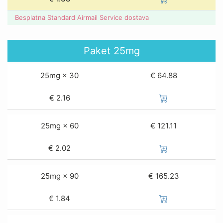
Besplatna Standard Airmail Service dostava
Paket
25mg
25mg × 30
€ 64.88
€
2.16
25mg × 60
€ 121.11
€
2.02
25mg × 90
€ 165.23
€
1.84